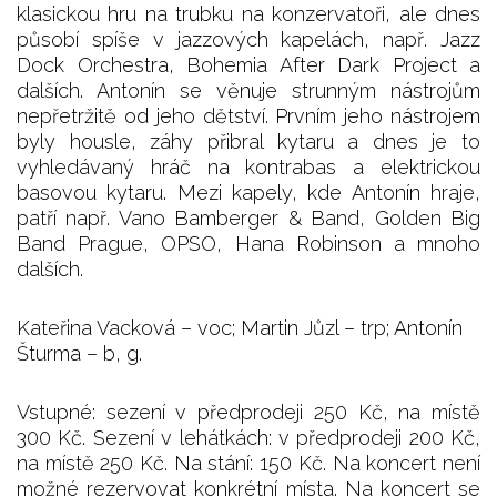
klasickou hru na trubku na konzervatoři, ale dnes
působí spíše v jazzových kapelách, např. Jazz
Dock Orchestra, Bohemia After Dark Project a
dalších. Antonín se věnuje strunným nástrojům
nepřetržitě od jeho dětství. Prvním jeho nástrojem
byly housle, záhy přibral kytaru a dnes je to
vyhledávaný hráč na kontrabas a elektrickou
basovou kytaru. Mezi kapely, kde Antonín hraje,
patří např. Vano Bamberger & Band, Golden Big
Band Prague, OPSO, Hana Robinson a mnoho
dalších.
Kateřina Vacková – voc; Martin Jůzl – trp; Antonín
Šturma – b, g.
Vstupné: sezení v předprodeji 250 Kč, na místě
300 Kč. Sezení v lehátkách: v předprodeji 200 Kč,
na místě 250 Kč. Na stání: 150 Kč. Na koncert není
možné rezervovat konkrétní místa. Na koncert se