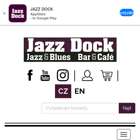
JAZZ DOCK
×
OTEVŘÍT
AppSisto
- In Google Play
CZ
EN
Najít
Menu