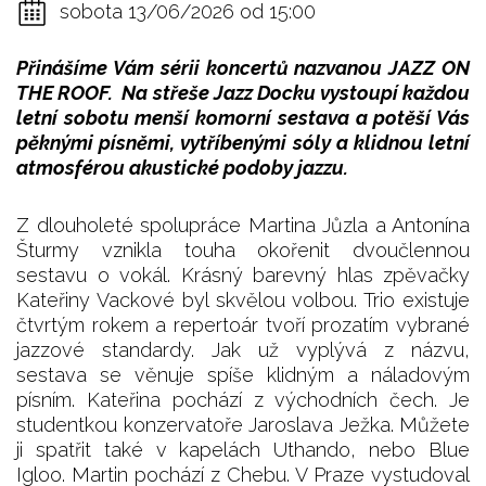
sobota 13/06/2026 od 15:00
Přinášíme Vám sérii koncertů nazvanou JAZZ ON
THE ROOF. Na střeše Jazz Docku vystoupí každou
letní sobotu menší komorní sestava a potěší Vás
pěknými písněmi, vytříbenými sóly a klidnou letní
atmosférou akustické podoby jazzu.
Z dlouholeté spolupráce Martina Jůzla a Antonína
Šturmy vznikla touha okořenit dvoučlennou
sestavu o vokál. Krásný barevný hlas zpěvačky
Kateřiny Vackové byl skvělou volbou. Trio existuje
čtvrtým rokem a repertoár tvoří prozatím vybrané
jazzové standardy. Jak už vyplývá z názvu,
sestava se věnuje spíše klidným a náladovým
písním. Kateřina pochází z východních čech. Je
studentkou konzervatoře Jaroslava Ježka. Můžete
ji spatřit také v kapelách Uthando, nebo Blue
Igloo. Martin pochází z Chebu. V Praze vystudoval