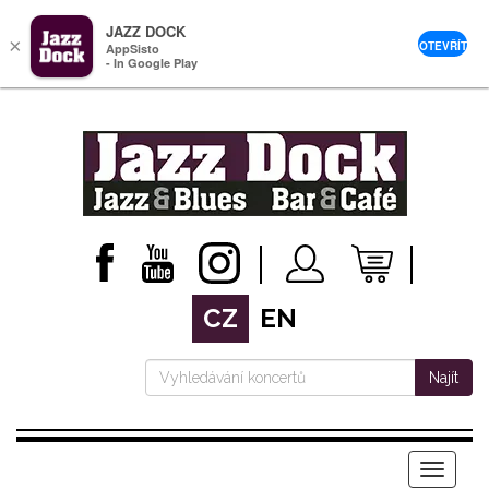
JAZZ DOCK
×
OTEVŘÍT
AppSisto
- In Google Play
CZ
EN
Najít
Menu