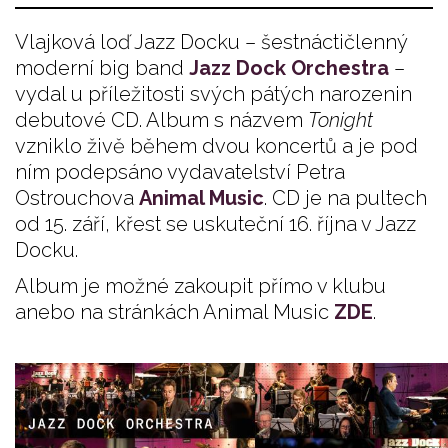
Vlajková loď Jazz Docku – šestnáctičlenný
moderní big band
Jazz Dock Orchestra
–
vydal u příležitosti svých pátých narozenin
debutové CD. Album s názvem
Tonight
vzniklo živě během dvou koncertů a je pod
ním podepsáno vydavatelství Petra
Ostrouchova
Animal Music
. CD je na pultech
od 15. září, křest se uskuteční 16. října v Jazz
Docku.
Album je možné zakoupit přímo v klubu
anebo na stránkách Animal Music
ZDE
.