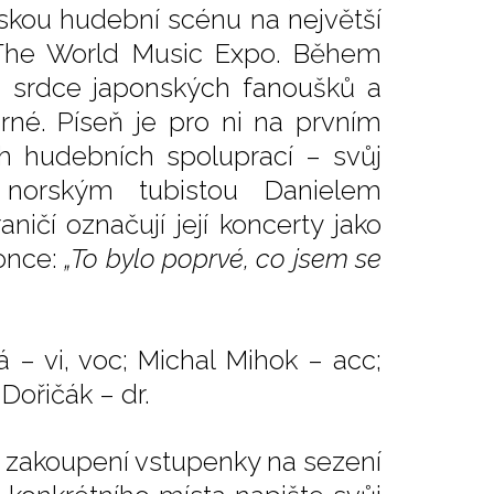
skou hudební scénu na největší
The World Music Expo. Během
a srdce japonských fanoušků a
rné. Píseň je pro ni na prvním
h hudebních spoluprací – svůj
 norským tubistou Danielem
ičí označují její koncerty jako
konce:
„To bylo poprvé, co jsem se
 – vi, voc; Michal Mihok – acc;
Dořičák – dr.
ři zakoupení vstupenky na sezení