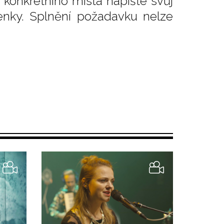
i konkrétního místa napište svůj
nky. Splnění požadavku nelze