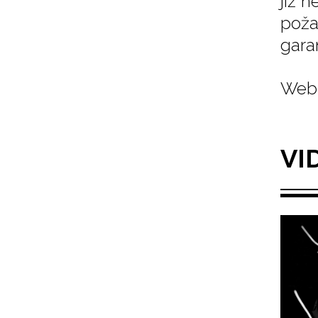
již 
poža
gara
Web 
VI