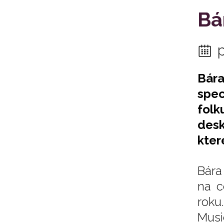
Bá
Bár
spec
folk
des
kter
Bára
na c
roku
Musi