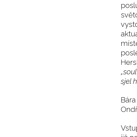
posl
svět
vyst
aktu
míst
pos
Hers
„soul
sjel 
Bára
Ondře
Vstu