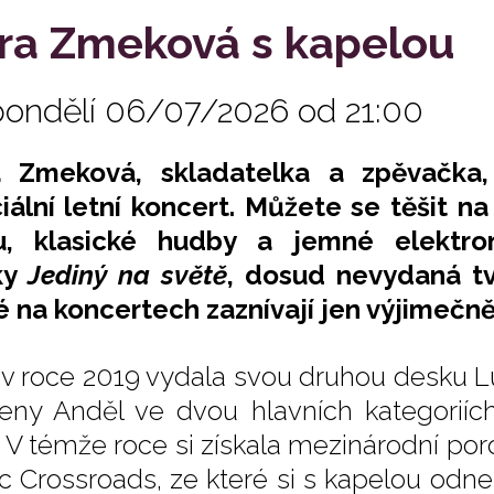
ra Zmeková s kapelou
pondělí 06/07/2026 od 21:00
a Zmeková, skladatelka a zpěvačka,
iální letní koncert. Můžete se těšit n
u, klasické hudby a jemné elektron
ky
Jediný na světě
, dosud nevydaná tvo
é na koncertech zaznívají jen výjimečně
 v roce 2019 vydala svou druhou desku L
eny Anděl ve dvou hlavních kategoriích
. V témže roce si získala mezinárodní po
c Crossroads, ze které si s kapelou odn