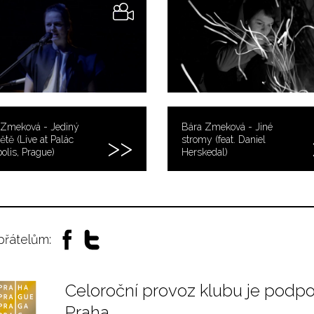
 Zmeková - Jediný
Bára Zmeková - Jiné
ětě (Live at Palác
stromy (feat. Daniel
olis, Prague)
Herskedal)
 přátelům:
Celoroční provoz klubu je podp
Praha.