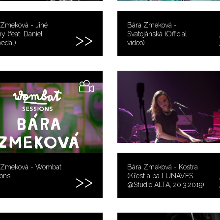
 Zmeková - Jiné
Bára Zmeková -
y (feat. Daniel
Svatojánská (Official
edal)
video)
 Zmeková - Wombat
Bára Zmeková - Kostra
ions
(Křest alba LUNAVES
@Studio ALTA, 20.3.2019)