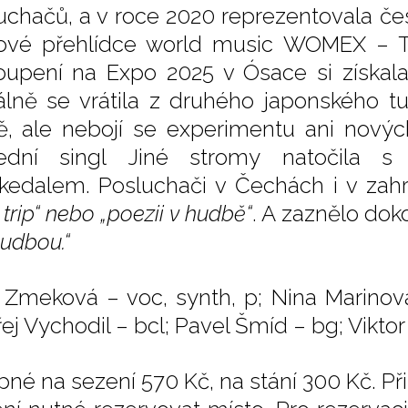
uchačů, a v roce 2020 reprezentovala če
ové přehlídce world music WOMEX – 
oupení na Expo 2025 v Ósace si získal
álně se vrátila z druhého japonského tu
ě, ale nebojí se experimentu ani novýc
lední singl Jiné stromy natočila s
kedalem. Posluchači v Čechách i v zahran
 trip“ nebo „poezii v hudbě“
. A zaznělo do
hudbou.“
 Zmeková – voc, synth, p; Nina Marinová
j Vychodil – bcl; Pavel Šmíd – bg; Viktor 
pné na sezení 570 Kč, na stání 300 Kč. P