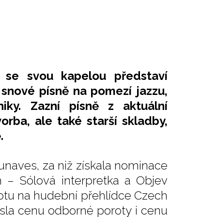
 se svou kapelou představí
a snové písně na pomezí jazzu,
iky. Zazní písně z aktuální
rba, ale také starší skladby,
.
unaves, za niž získala nominace
 – Sólová interpretka a Objev
rotu na hudební přehlídce Czech
esla cenu odborné poroty i cenu