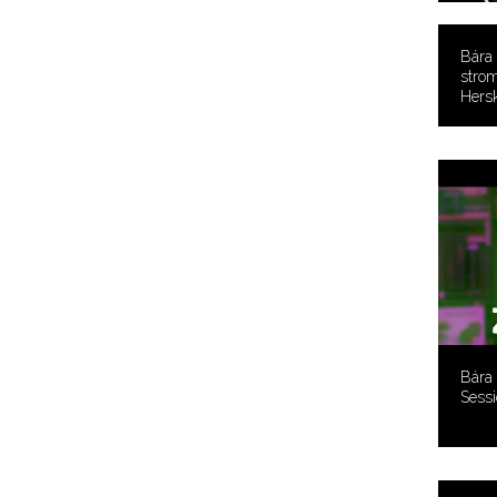
Bára
strom
Hersk
Bára
Sess