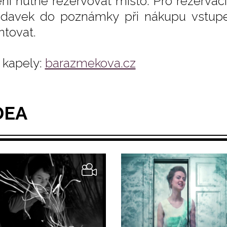
není nutné rezervovat místo. Pro rezervac
davek do poznámky při nákupu vstupe
ntovat.
kapely:
barazmekova.cz
DEA