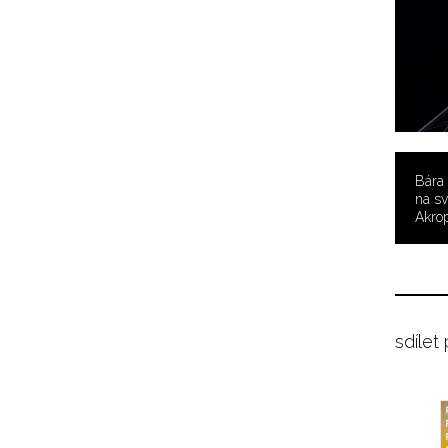
Bára
na sv
Akrop
sdílet