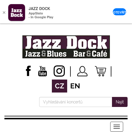
JAZZ DOCK
×
OTEVŘÍT
AppSisto
- In Google Play
CZ
EN
Najít
Menu