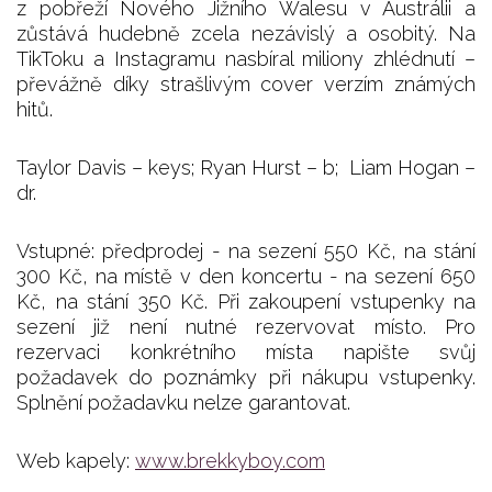
z pobřeží Nového Jižního Walesu v Austrálii a
zůstává hudebně zcela nezávislý a osobitý. Na
TikToku a Instagramu nasbíral miliony zhlédnutí –
převážně díky strašlivým cover verzím známých
hitů.
Taylor Davis – keys; Ryan Hurst – b; Liam Hogan –
dr.
Vstupné: předprodej - na sezení 550 Kč, na stání
300 Kč, na místě v den koncertu - na sezení 650
Kč, na stání 350 Kč. Při zakoupení vstupenky na
sezení již není nutné rezervovat místo. Pro
rezervaci konkrétního místa napište svůj
požadavek do poznámky při nákupu vstupenky.
Splnění požadavku nelze garantovat.
Web kapely:
www.brekkyboy.com