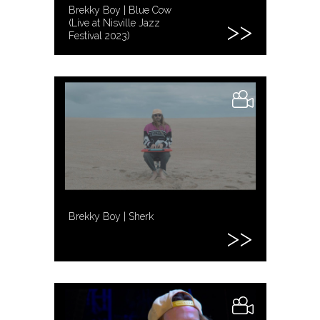
Brekky Boy | Blue Cow
(Live at Nisville Jazz
Festival 2023)
Brekky Boy | Sherk