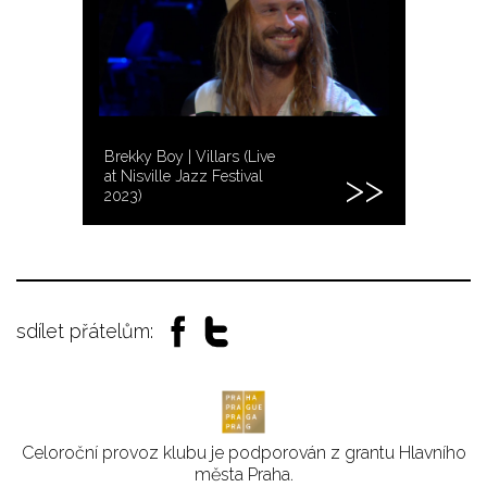
Brekky Boy | Villars (Live
at Nisville Jazz Festival
2023)
sdílet přátelům:
Celoroční provoz klubu je podporován z grantu Hlavního
města Praha.