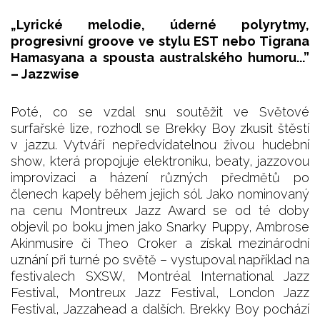
„Lyrické melodie, úderné polyrytmy,
progresivní groove ve stylu EST nebo Tigrana
Hamasyana a spousta australského humoru...”
– Jazzwise
Poté, co se vzdal snu soutěžit ve Světové
surfařské lize, rozhodl se Brekky Boy zkusit štěstí
v jazzu. Vytváří nepředvídatelnou živou hudební
show, která propojuje elektroniku, beaty, jazzovou
improvizaci a házení různých předmětů po
členech kapely během jejich sól. Jako nominovaný
na cenu Montreux Jazz Award se od té doby
objevil po boku jmen jako Snarky Puppy, Ambrose
Akinmusire či Theo Croker a získal mezinárodní
uznání při turné po světě – vystupoval například na
festivalech SXSW, Montréal International Jazz
Festival, Montreux Jazz Festival, London Jazz
Festival, Jazzahead a dalších. Brekky Boy pochází