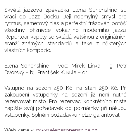
Skvělá jazzová zpěvačka Elena Sonenshine se
vrací do Jazz Docku. Její neomylný smysl pro
rytmus, sametový hlas a perfektní frázování potěší
všechny příznivce vokálního moderního jazzu.
Repertoár kapely se skládá většinou z originálních
aranží známých standardů a také z některých
vlastních kompozic.
Elena Sonenshine – voc; Mirek Linka – g; Petr
Dvorský – b; František Kukula – dr.
Vstupné na sezení 450 Kč, na stání 250 Kč. Při
zakoupení vstupenky na sezení již není nutné
rezervovat místo. Pro rezervaci konkrétního místa
napište svůj požadavek do poznámky při nákupu
vstupenky. Splnění požadavku nelze garantovat.
Web kapely:
www.elenasonenshine.cz