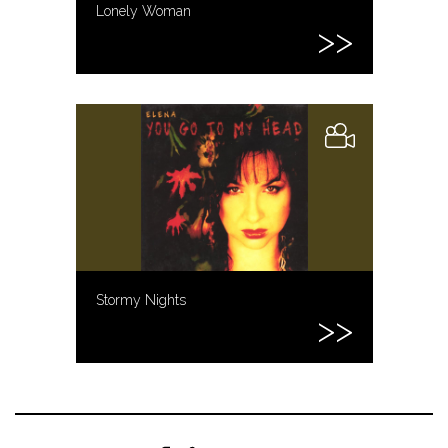
Lonely Woman
Stormy Nights