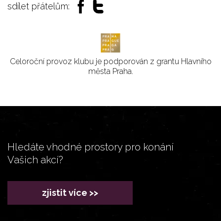
sdílet přátelům:
Celoroční provoz klubu je podporován z grantu Hlavního
města Praha.
Hledáte vhodné prostory pro konání
Vašich akcí?
zjistit více >>