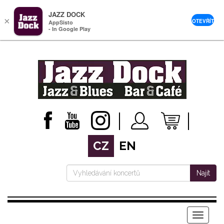
JAZZ DOCK
×
OTEVŘÍT
AppSisto
- In Google Play
CZ
EN
Najít
Menu