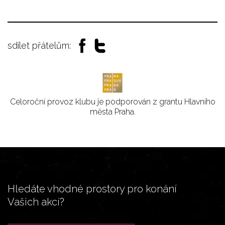
sdílet přátelům:
Celoroční provoz klubu je podporován z grantu Hlavního
města Praha.
Hledáte vhodné prostory pro konání
Vašich akcí?