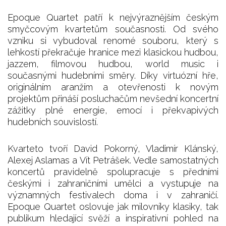
Epoque Quartet patří k nejvýraznějším českým
smyčcovým kvartetům současnosti. Od svého
vzniku si vybudoval renomé souboru, který s
lehkostí překračuje hranice mezi klasickou hudbou,
jazzem, filmovou hudbou, world music i
současnými hudebními směry. Díky virtuózní hře,
originálním aranžím a otevřenosti k novým
projektům přináší posluchačům nevšední koncertní
zážitky plné energie, emocí i překvapivých
hudebních souvislostí.
Kvarteto tvoří David Pokorný, Vladimír Klánský,
Alexej Aslamas a Vít Petrášek. Vedle samostatných
koncertů pravidelně spolupracuje s předními
českými i zahraničními umělci a vystupuje na
významných festivalech doma i v zahraničí.
Epoque Quartet oslovuje jak milovníky klasiky, tak
publikum hledající svěží a inspirativní pohled na