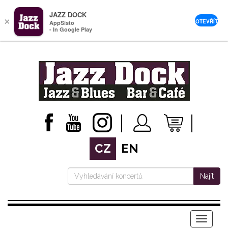
JAZZ DOCK
×
OTEVŘÍT
AppSisto
- In Google Play
CZ
EN
Najít
Menu