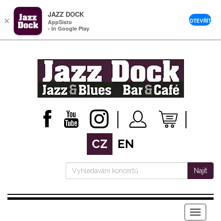
JAZZ DOCK
×
OTEVŘÍT
AppSisto
- In Google Play
CZ
EN
Najít
Menu