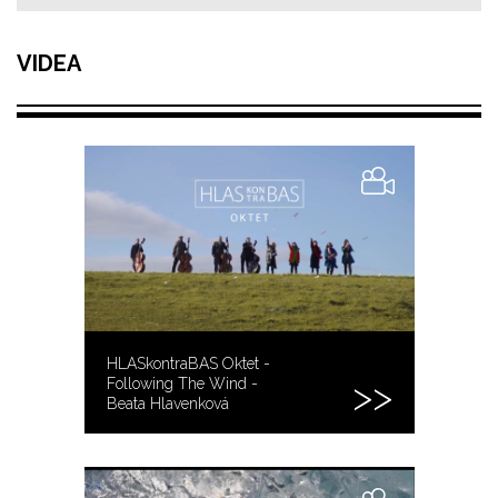
VIDEA
HLASkontraBAS Oktet -
Following The Wind -
Beata Hlavenková