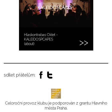
Hlaskontrabas Oktet -
KALEIDOSPCAPES
(about)
sdílet přátelům:
Celoroční provoz klubu je podporován z grantu Hlavního
města Praha.