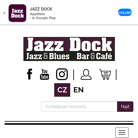
JAZZ DOCK
×
OTEVŘÍT
AppSisto
- In Google Play
CZ
EN
Najít
Menu