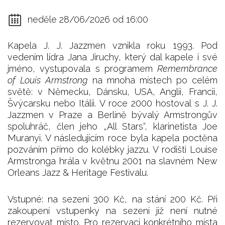
neděle 28/06/2026 od 16:00
Kapela J. J. Jazzmen vznikla roku 1993. Pod
vedením lídra Jana Jiruchy, který dal kapele i své
jméno, vystupovala s programem
Remembrance
of Louis Armstrong
na mnoha místech po celém
světě: v Německu, Dánsku, USA, Anglii, Francii,
Švýcarsku nebo Itálii. V roce 2000 hostoval s J. J.
Jazzmen v Praze a Berlíně bývalý Armstrongův
spoluhráč, člen jeho „All Stars“, klarinetista Joe
Muranyi. V následujícím roce byla kapela poctěna
pozváním přímo do kolébky jazzu. V rodišti Louise
Armstronga hrála v květnu 2001 na slavném New
Orleans Jazz & Heritage Festivalu.
Vstupné: na sezení 300 Kč, na stání 200 Kč. Při
zakoupení vstupenky na sezení již není nutné
rezervovat místo. Pro rezervaci konkrétního místa