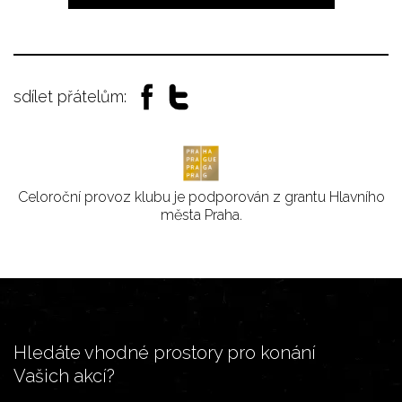
sdílet přátelům:
Celoroční provoz klubu je podporován z grantu Hlavního
města Praha.
Hledáte vhodné prostory pro konání
Vašich akcí?