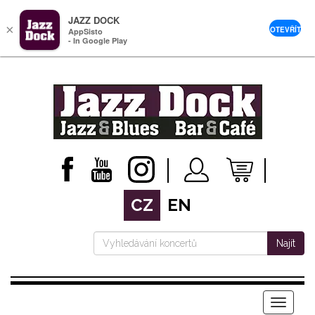
JAZZ DOCK
×
OTEVŘÍT
AppSisto
- In Google Play
CZ
EN
Najít
Menu