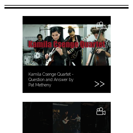
Kamila Csenge Quartet -
Question and Answer by
Pat Metheny