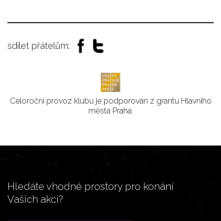
sdílet přátelům:
Celoroční provoz klubu je podporován z grantu Hlavního
města Praha.
Hledáte vhodné prostory pro konání
Vašich akcí?