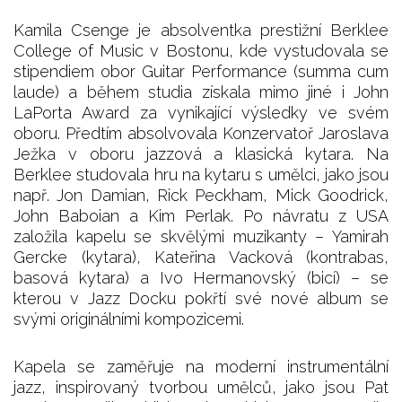
Kamila Csenge je absolventka prestižní Berklee
College of Music v Bostonu, kde vystudovala se
stipendiem obor Guitar Performance (summa cum
laude) a během studia získala mimo jiné i John
LaPorta Award za vynikající výsledky ve svém
oboru. Předtím absolvovala Konzervatoř Jaroslava
Ježka v oboru jazzová a klasická kytara. Na
Berklee studovala hru na kytaru s umělci, jako jsou
např. Jon Damian, Rick Peckham, Mick Goodrick,
John Baboian a Kim Perlak. Po návratu z USA
založila kapelu se skvělými muzikanty – Yamirah
Gercke (kytara), Kateřina Vacková (kontrabas,
basová kytara) a Ivo Hermanovský (bicí) – se
kterou v Jazz Docku pokřtí své nové album se
svými originálními kompozicemi.
Kapela se zaměřuje na moderní instrumentální
jazz, inspirovaný tvorbou umělců, jako jsou Pat