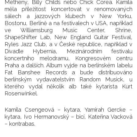
Metheny, Billy Childs nebo Chick Corea. Kamila
měla příležitost koncertovat v renomovaných
sálech a jazzových klubech v New Yorku,
Bostonu, Berlíně a na festivalech v USA, například
ve Williamsburg Music Center, Shrine,
ShapeShifter Lab, New England Guitar Festival,
Ryles Jazz Club, a v České republice, například v
Divadle Hybernia, Mezinárodním festivalu
koncertního melodramu, Kongresovém centru
Praha a dalších. Album vyjde na berlínském labelu
Fat Banshee Records a bude distribuováno
berlínským vydavatelstvím Random Musick, u
kterého vydal několik alb také kytarista Kurt
Rosenwinkel.
Kamila Csengeová – kytara, Yamirah Gercke –
kytara, Ivo Hermanovský – bicí, Kateřina Vacková
– kontrabas.