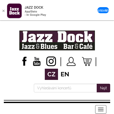
JAZZ DOCK
×
OTEVŘÍT
AppSisto
- In Google Play
CZ
EN
Najít
Menu