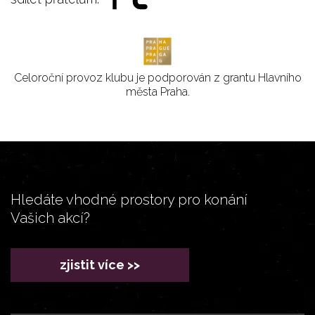
Celoroční provoz klubu je podporován z grantu Hlavního
města Praha.
Hledáte vhodné prostory pro konání
Vašich akcí?
zjistit více >>