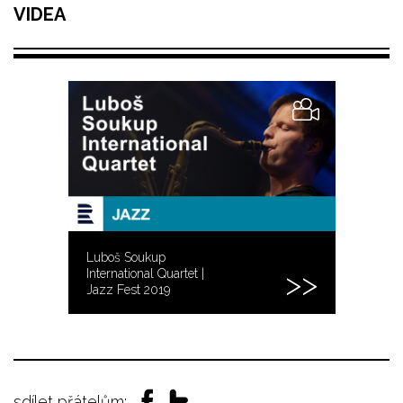
VIDEA
Luboš Soukup
International Quartet |
Jazz Fest 2019
sdílet přátelům: