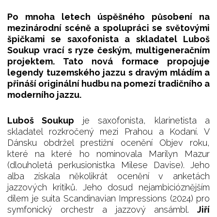
Po mnoha letech úspěšného působení na
mezinárodní scéně a spolupráci se světovými
špičkami se saxofonista a skladatel Luboš
Soukup vrací s ryze českým, multigeneračním
projektem. Tato nová formace propojuje
legendy tuzemského jazzu s dravým mládím a
přináší originální hudbu na pomezí tradičního a
moderního jazzu.
Luboš Soukup
je saxofonista, klarinetista a
skladatel rozkročený mezi Prahou a Kodaní. V
Dánsku obdržel prestižní ocenění Objev roku,
které na které ho nominovala Marilyn Mazur
(dlouholetá perkusionistka Milese Davise). Jeho
alba získala několikrát ocenění v anketách
jazzových kritiků. Jeho dosud nejambicióznějším
dílem je suita Scandinavian Impressions (2024) pro
symfonický orchestr a jazzový ansámbl.
Jiří