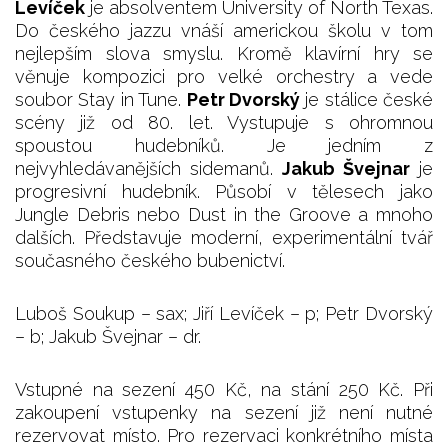
Levíček
je absolventem University of North Texas.
Do českého jazzu vnáší americkou školu v tom
nejlepším slova smyslu. Kromě klavírní hry se
věnuje kompozici pro velké orchestry a vede
soubor Stay in Tune.
Petr Dvorský
je stálice české
scény již od 80. let. Vystupuje s ohromnou
spoustou hudebníků. Je jedním z
nejvyhledávanějších sidemanů.
Jakub Švejnar
je
progresivní hudebník. Působí v tělesech jako
Jungle Debris nebo Dust in the Groove a mnoho
dalších. Představuje moderní, experimentální tvář
současného českého bubenictví.
Luboš Soukup – sax; Jiří Levíček – p; Petr Dvorský
– b; Jakub Švejnar – dr.
Vstupné na sezení 450 Kč, na stání 250 Kč. Při
zakoupení vstupenky na sezení již není nutné
rezervovat místo. Pro rezervaci konkrétního místa