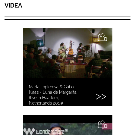
VIDEA
Marta Topferova & Gabo
Naas - Luna de Margarita
(live in Haarlem,
Netherlands 2019)