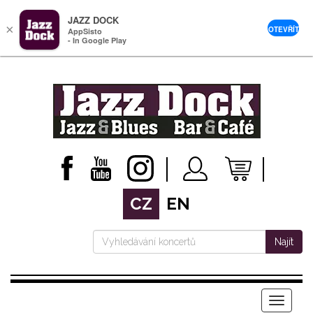
JAZZ DOCK
×
OTEVŘÍT
AppSisto
- In Google Play
CZ
EN
Najít
Menu