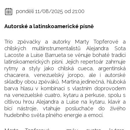
pondělí 11/08/2025 od 21:00
Autorské a latinskoamerické písně
Trio zpěvačky a autorky Marty Topferové a
chilských multiinstrumentalistů Alejandra Sota
Lacoste a Luise Barrueta se věnuje bohaté tradici
latinskoamerických písní. Jejich repertoár zahrnuje
rytmy a styly jako chilská cueca, argentinská
chacarera, venezuelský joropo, ale i autorské
skladby obou zpěváků. Martina jedinečná, hluboká
barva hlasu v kombinaci s vlastním doprovodem
na venezuelské cuatro, kytaru a perkuse, spolu s
citlivou hrou Alejandra a Luise na kytaru, klavír a
bicí nástroje, vtahuje posluchače do živého
hudebního světa plného energie a emocí.