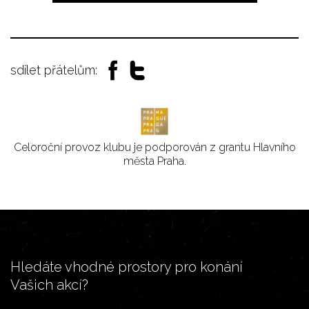
sdílet přátelům:
Celoroční provoz klubu je podporován z grantu Hlavního
města Praha.
Hledáte vhodné prostory pro konání
Vašich akcí?