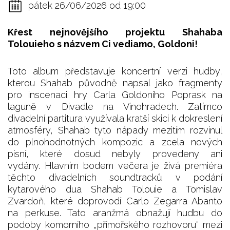
pátek 26/06/2026 od 19:00
Křest nejnovějšího projektu Shahaba
Tolouieho s názvem Ci vediamo, Goldoni!
Toto album představuje koncertní verzi hudby,
kterou Shahab původně napsal jako fragmenty
pro inscenaci hry Carla Goldoniho Poprask na
laguně v Divadle na Vinohradech. Zatímco
divadelní partitura využívala kratší skici k dokreslení
atmosféry, Shahab tyto nápady mezitím rozvinul
do plnohodnotných kompozic a zcela nových
písní, které dosud nebyly provedeny ani
vydány. Hlavním bodem večera je živá premiéra
těchto divadelních soundtracků v podání
kytarového dua Shahab Tolouie a Tomislav
Zvardoň, které doprovodí Carlo Zegarra Abanto
na perkuse. Tato aranžmá obnažují hudbu do
podoby komorního „přímořského rozhovoru“ mezi