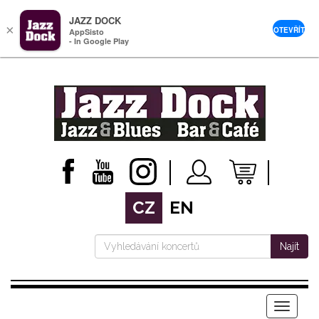
JAZZ DOCK
×
OTEVŘÍT
AppSisto
- In Google Play
CZ
EN
Najít
Menu