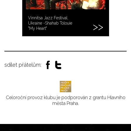
Vinnitsa Jazz Festival.
Ukraine -Shahab Tolouie
"My Heart"
sdílet přátelům:
Celoroční provoz klubu je podporován z grantu Hlavního
města Praha.