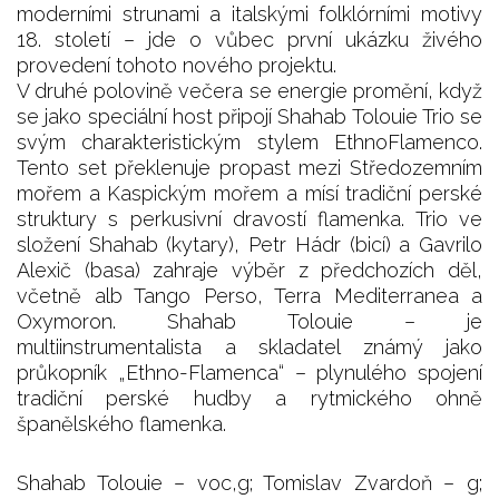
moderními strunami a italskými folklórními motivy
18. století – jde o vůbec první ukázku živého
provedení tohoto nového projektu.
V druhé polovině večera se energie promění, když
se jako speciální host připojí Shahab Tolouie Trio se
svým charakteristickým stylem EthnoFlamenco.
Tento set překlenuje propast mezi Středozemním
mořem a Kaspickým mořem a mísí tradiční perské
struktury s perkusivní dravostí flamenka. Trio ve
složení Shahab (kytary), Petr Hádr (bicí) a Gavrilo
Alexič (basa) zahraje výběr z předchozích děl,
včetně alb Tango Perso, Terra Mediterranea a
Oxymoron. Shahab Tolouie – je
multiinstrumentalista a skladatel známý jako
průkopník „Ethno-Flamenca“ – plynulého spojení
tradiční perské hudby a rytmického ohně
španělského flamenka.
Shahab Tolouie – voc,g; Tomislav Zvardoň – g;