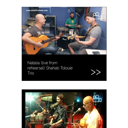
Natalia (live from
rehearsal) Shahab Tolouie
Trio