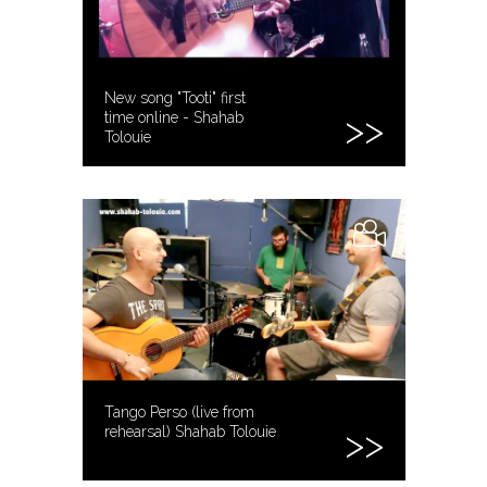
New song "Tooti" first
time online - Shahab
Tolouie
Tango Perso (live from
rehearsal) Shahab Tolouie