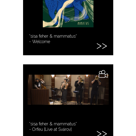
°sisa feher & mammatus°
- Welcome
°sisa feher & mammatus°
- Orfeu [Live at Svárov]