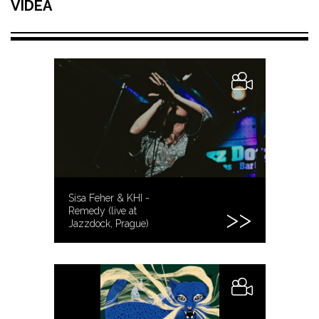
VIDEA
Sisa Feher & KHI -
Remedy (live at
Jazzdock, Prague)