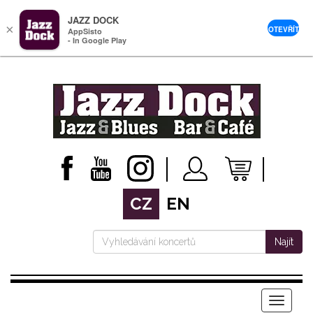
JAZZ DOCK
×
OTEVŘÍT
AppSisto
- In Google Play
CZ
EN
Najít
Menu