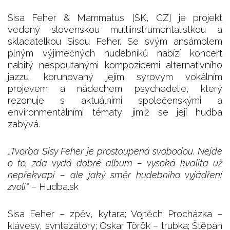
Sisa Feher & Mammatus [SK, CZ] je projekt
vedený slovenskou multiinstrumentalistkou a
skladatelkou Sisou Feher. Se svým ansámblem
plným výjimečných hudebníků nabízí koncert
nabitý nespoutanými kompozicemi alternativního
jazzu, korunovaný jejím syrovým vokálním
projevem a nádechem psychedelie, který
rezonuje s aktuálními společenskými a
environmentálními tématy, jimiž se její hudba
zabývá.
„Tvorba Sisy Feher je prostoupená svobodou. Nejde
o to, zda vydá dobré album – vysoká kvalita už
nepřekvapí – ale jaký směr hudebního vyjádření
zvolí.“
– Hudba.sk
Sisa Feher – zpěv, kytara; Vojtěch Procházka –
klávesy, syntezátory; Oskar Török – trubka; Štěpán