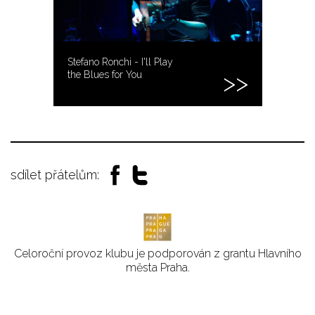
Stefano Ronchi - I'll Play
the Blues for You
sdílet přátelům:
Celoroční provoz klubu je podporován z grantu Hlavního
města Praha.