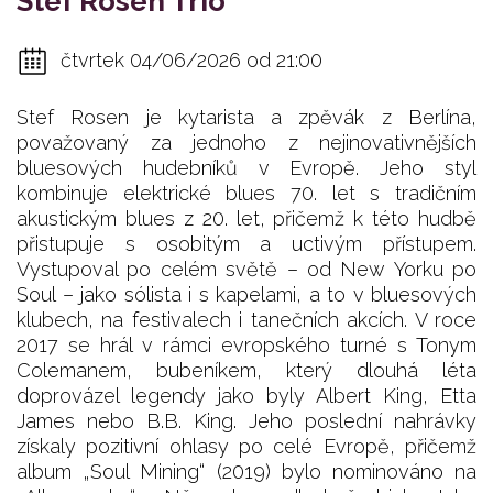
Stef Rosen Trio
čtvrtek 04/06/2026 od 21:00
Stef Rosen je kytarista a zpěvák z Berlína,
považovaný za jednoho z nejinovativnějších
bluesových hudebníků v Evropě. Jeho styl
kombinuje elektrické blues 70. let s tradičním
akustickým blues z 20. let, přičemž k této hudbě
přistupuje s osobitým a uctivým přístupem.
Vystupoval po celém světě – od New Yorku po
Soul – jako sólista i s kapelami, a to v bluesových
klubech, na festivalech i tanečních akcích. V roce
2017 se hrál v rámci evropského turné s Tonym
Colemanem, bubeníkem, který dlouhá léta
doprovázel legendy jako byly Albert King, Etta
James nebo B.B. King. Jeho poslední nahrávky
získaly pozitivní ohlasy po celé Evropě, přičemž
album „Soul Mining“ (2019) bylo nominováno na