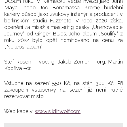
„Album roku“ v Německu vedle hvězd jako John
Mayall nebo Joe Bonamassa. Kromě hudební
kariéry působí jako zvukový inženýr a producent v
berlínském studiu Fuzznote. V roce 2020 získal
ocenění za mixáž a mastering desky „Unknowable
Journey“ od Ginger Blues. Jeho album „Soulify“ z
roku 2022 bylo opět nominováno na cenu za
„Nejlepší album“.
Stef Rosen – voc, g; Jakub Zomer – org; Martin
Kopřiva –dr.
Vstupné na sezení 550 Kč, na stání 300 Kč. Při
zakoupení vstupenky na sezení již není nutné
rezervovat místo.
Web kapely:
www.slidinwolf.com