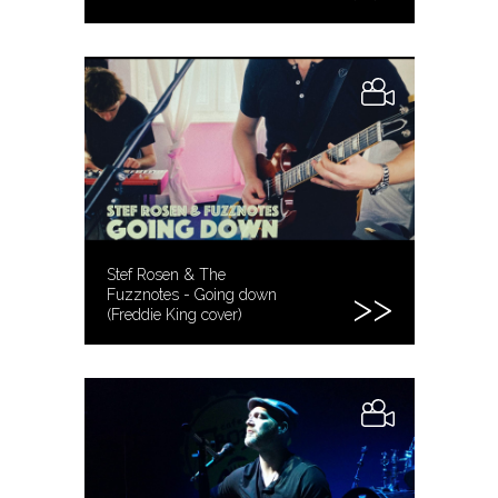
Stef Rosen & The
Fuzznotes - Going down
(Freddie King cover)