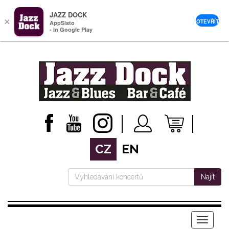
JAZZ DOCK
×
OTEVŘÍT
AppSisto
- In Google Play
CZ
EN
Najít
Menu