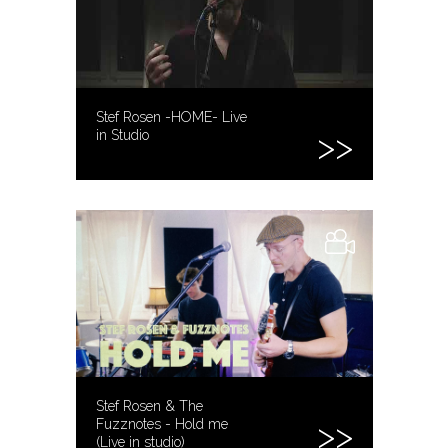
Stef Rosen -HOME- Live
in Studio
Stef Rosen & The
Fuzznotes - Hold me
(Live in studio)