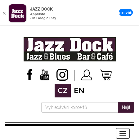
JAZZ DOCK
×
OTEVŘÍT
AppSisto
- In Google Play
CZ
EN
Najít
Menu