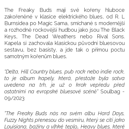
The Freaky Buds mají své kořeny hluboce
zakořeněné v klasice elektrického blues, od R. L
Burnsidea po Magic Sama, smíchané s modernější
a rozhodně rockovější hudbou jako jsou The Black
Keys, The Dead Weathers nebo Rival Sons.
Kapela si zachovala klasickou původní bluesovou
sestavu, bez basisty, a jde tak o přímou poctu
samotným kořenům blues.
"Delta, Hill Country blues, pub rock nebo indie rock,
to je album kapely, která, přestože byla sotva
uvedena na trh, je už o krok vepředu před
ostatními na evropské bluesové scéně“
Soulbag -
09/2023
“The Freaky Buds nás na svém albu Hard Days,
Fuzzy Nights přenesou do vesmíru, který se cítí jako
Louisiana, bažiny a vlhké teplo… Heavy blues, které