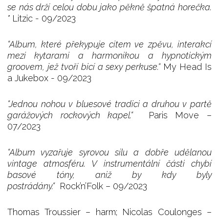
se nás drží celou dobu jako pěkně špatná horečka.
"
Litzic - 09/2023
“Album, které překypuje citem ve zpěvu, interakcí
mezi kytarami a harmonikou a hypnotickým
groovem, jež tvoří bicí a sexy perkuse.“
My Head Is
a Jukebox - 09/2023
“Jednou nohou v bluesové tradici a druhou v partě
garážových rockových kapel.“
Paris Move –
07/2023
“Album vyzařuje syrovou sílu a dobře udělanou
vintage atmosféru. V instrumentální části chybí
basové tóny, aniž by kdy byly
postrádány.“
Rock’n’Folk – 09/2023
Thomas Troussier – harm; Nicolas Coulonges –