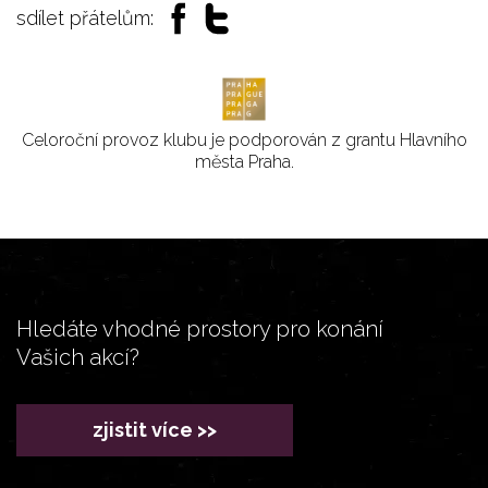
sdílet přátelům:
Celoroční provoz klubu je podporován z grantu Hlavního
města Praha.
Hledáte vhodné prostory pro konání
Vašich akcí?
zjistit více >>