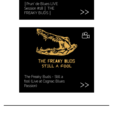
│Prun' de Blues LIVE
Session #18 │ THE
FREAKY BUDS │
The Freaky Buds - Still a
fool (Live at Cognac Blues
Passion)