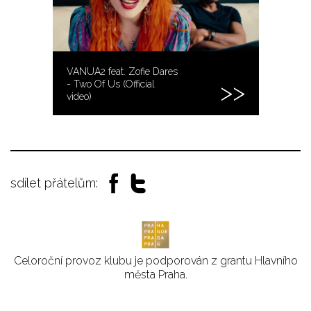
VANUA2 feat. Zofie Dares
- Two Of Us (Official
video)
sdílet přátelům:
Celoroční provoz klubu je podporován z grantu Hlavního
města Praha.