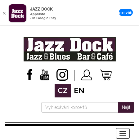
JAZZ DOCK
×
OTEVŘÍT
AppSisto
- In Google Play
CZ
EN
Najít
Menu