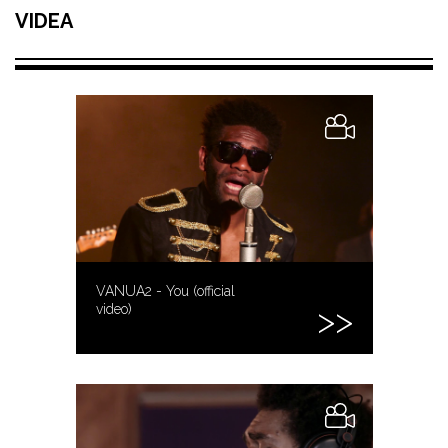
VIDEA
VANUA2 - You (official
video)