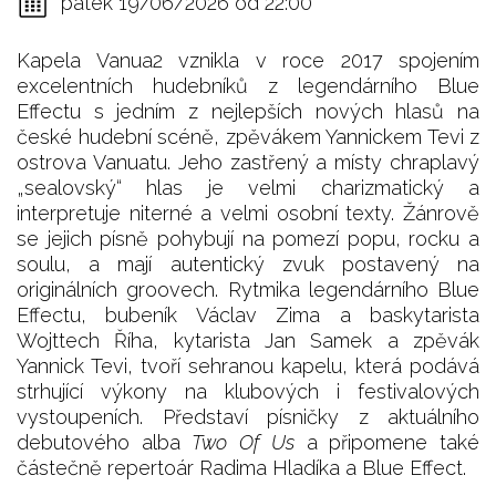
pátek 19/06/2026 od 22:00
Kapela Vanua2 vznikla v roce 2017 spojením
excelentních hudebníků z legendárního Blue
Effectu s jedním z nejlepších nových hlasů na
české hudební scéně, zpěvákem Yannickem Tevi z
ostrova Vanuatu. Jeho zastřený a místy chraplavý
„sealovský“ hlas je velmi charizmatický a
interpretuje niterné a velmi osobní texty. Žánrově
se jejich písně pohybují na pomezí popu, rocku a
soulu, a mají autentický zvuk postavený na
originálních groovech. Rytmika legendárního Blue
Effectu, bubeník Václav Zima a baskytarista
Wojttech Říha, kytarista Jan Samek a zpěvák
Yannick Tevi, tvoří sehranou kapelu, která podává
strhující výkony na klubových i festivalových
vystoupeních. Představí písničky z aktuálního
debutového alba
Two Of Us
a připomene také
částečně repertoár Radima Hladíka a Blue Effect.