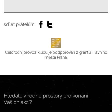
sdílet přátelům:
Celoroční provoz klubu je podporován z grantu Hlavního
města Praha.
Hledáte vhodné prostory pro konání
Vašich akcí?