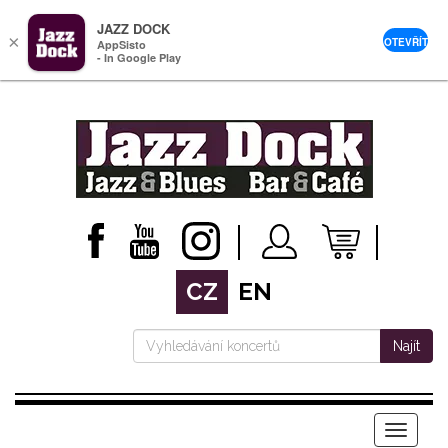
JAZZ DOCK
×
OTEVŘÍT
AppSisto
- In Google Play
CZ
EN
Najít
Menu