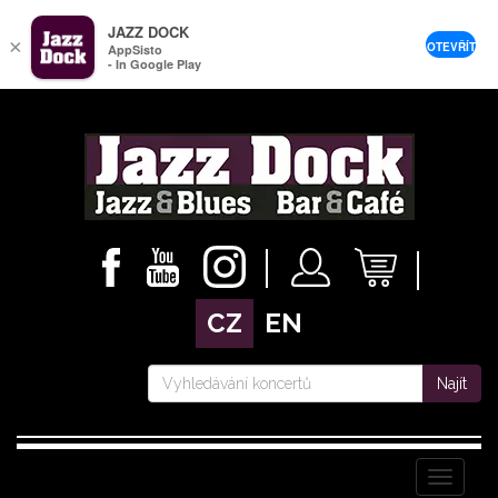
JAZZ DOCK
×
OTEVŘÍT
AppSisto
- In Google Play
CZ
EN
Najít
Menu