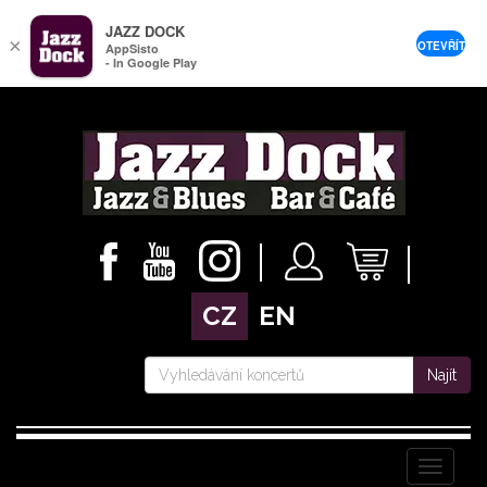
JAZZ DOCK
×
OTEVŘÍT
AppSisto
- In Google Play
CZ
EN
Najít
Menu