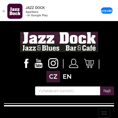
JAZZ DOCK
×
OTEVŘÍT
AppSisto
- In Google Play
CZ
EN
Najít
Menu