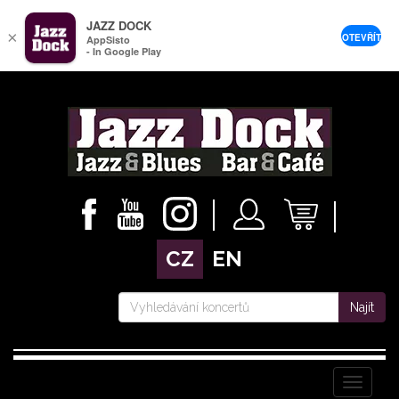
JAZZ DOCK
×
OTEVŘÍT
AppSisto
- In Google Play
CZ
EN
Najít
Menu