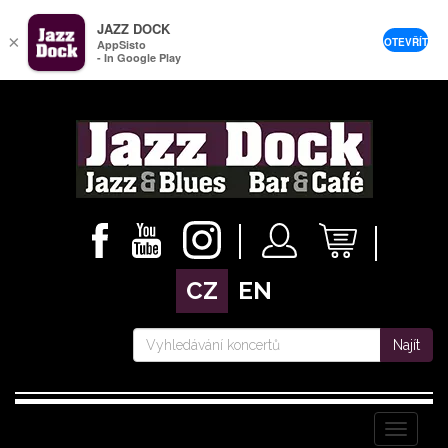
JAZZ DOCK
×
OTEVŘÍT
AppSisto
- In Google Play
CZ
EN
Najít
Menu