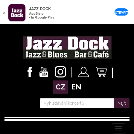
JAZZ DOCK
×
OTEVŘÍT
AppSisto
- In Google Play
CZ
EN
Najít
Menu