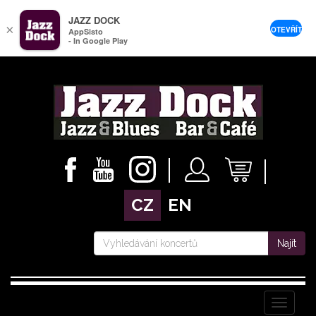
JAZZ DOCK
×
OTEVŘÍT
AppSisto
- In Google Play
CZ
EN
Najít
Menu