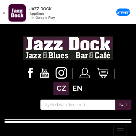
JAZZ DOCK
×
OTEVŘÍT
AppSisto
- In Google Play
CZ
EN
Najít
Menu