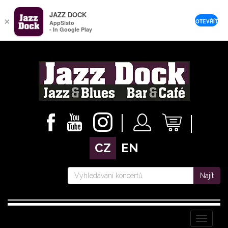
JAZZ DOCK
×
OTEVŘÍT
AppSisto
- In Google Play
CZ
EN
Najít
Menu