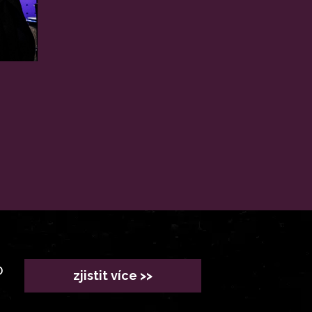
?
zjistit více >>