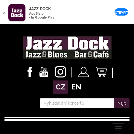
JAZZ DOCK
×
OTEVŘÍT
AppSisto
- In Google Play
CZ
EN
Najít
Menu