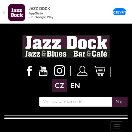
JAZZ DOCK
×
OTEVŘÍT
AppSisto
- In Google Play
CZ
EN
Najít
Menu