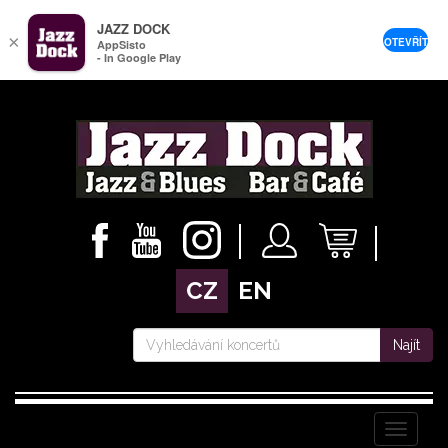
JAZZ DOCK
×
OTEVŘÍT
AppSisto
- In Google Play
CZ
EN
Najít
Menu