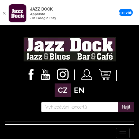
JAZZ DOCK
×
OTEVŘÍT
AppSisto
- In Google Play
CZ
EN
Najít
Menu