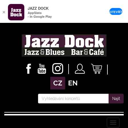
JAZZ DOCK
×
OTEVŘÍT
AppSisto
- In Google Play
CZ
EN
Najít
Menu