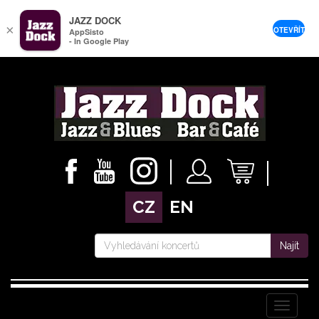
JAZZ DOCK
×
OTEVŘÍT
AppSisto
- In Google Play
CZ
EN
Najít
Menu