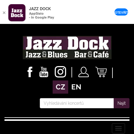
JAZZ DOCK
×
OTEVŘÍT
AppSisto
- In Google Play
CZ
EN
Najít
Menu