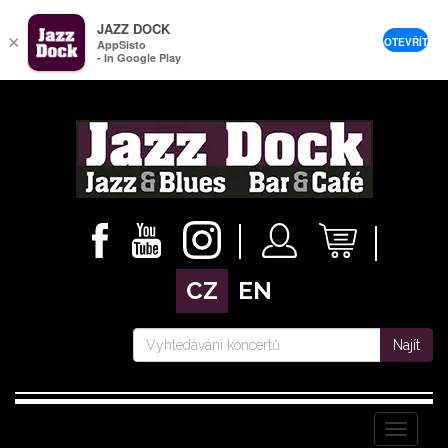
JAZZ DOCK
×
OTEVŘÍT
AppSisto
- In Google Play
CZ
EN
Najít
Menu