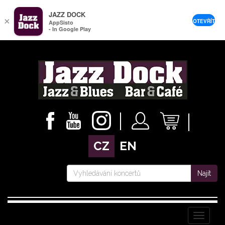
JAZZ DOCK
×
OTEVŘÍT
AppSisto
- In Google Play
CZ
EN
Najít
Menu