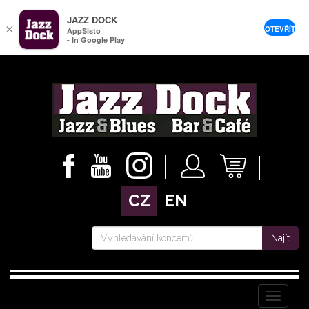
JAZZ DOCK
×
OTEVŘÍT
AppSisto
- In Google Play
CZ
EN
Najít
Menu