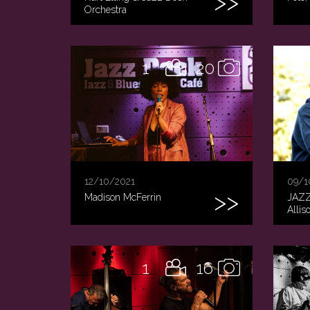
Orchestra
1
20
12/10/2021
09/1
Madison McFerrin
JAZZ
Allis
1
16