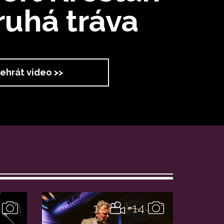
ruhá tráva
ehrát video >>
1
14