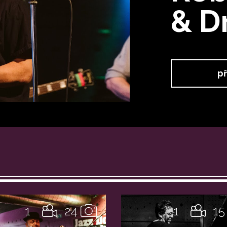
& D
př
1
24
1
15