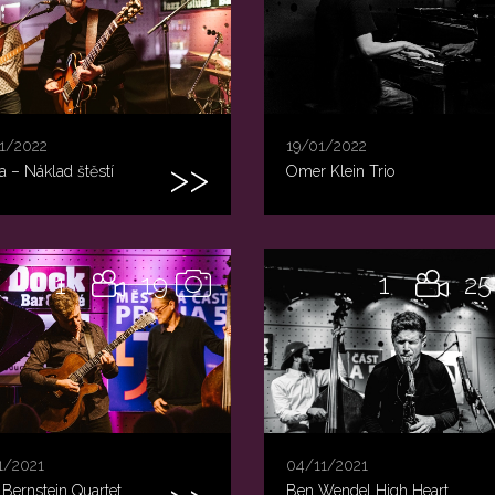
1/2022
19/01/2022
a – Náklad štěstí
Omer Klein Trio
1
19
1
25
1/2021
04/11/2021
 Bernstein Quartet
Ben Wendel High Heart