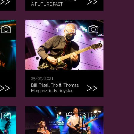
A FUTURE PAST
1
15
25/09/2021
Bill Frisell Trio ft. Thomas
Morgan/Rudy Royston
1
18