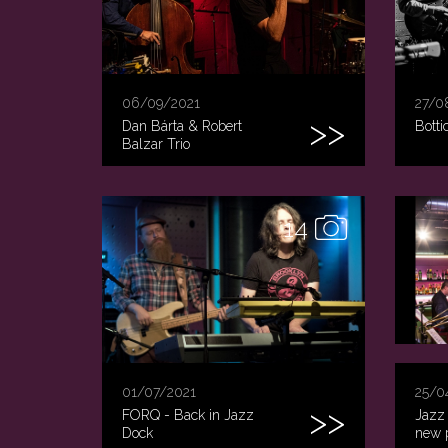
06/09/2021
27/0
Dan Bárta & Robert
Botti
Balzar Trio
14
01/07/2021
25/0
FORQ - Back in Jazz
Jazz 
Dock
new 