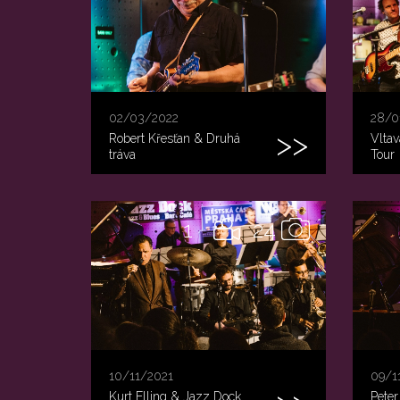
02/03/2022
28/0
Robert Křesťan & Druhá
Vltav
tráva
Tour
1
24
10/11/2021
09/1
Kurt Elling & Jazz Dock
Peter