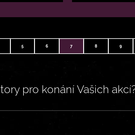
5
6
7
8
9
ory pro konání Vašich akcí