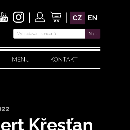
CZ
EN
Najít
MENU
KONTAKT
022
ert Křesťan