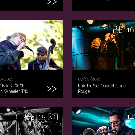
32
1
16
0/2021
07/10/2021
 NA STŘEŠE:
Erik Truffaz Quartet: Lune
on Wheeler Trio
Rouge
1
15
14