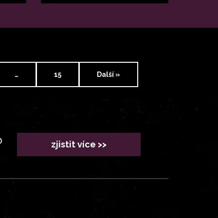
…
15
Další »
?
zjistit více >>