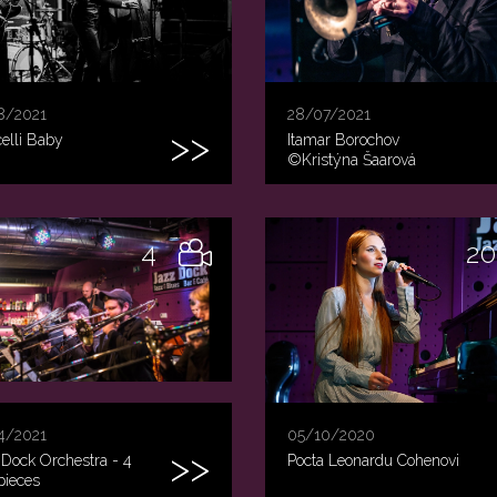
8/2021
28/07/2021
celli Baby
Itamar Borochov
©Kristýna Šaarová
4
20
4/2021
05/10/2020
Dock Orchestra - 4
Pocta Leonardu Cohenovi
pieces