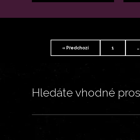
« Předchozí
1
…
Hledáte vhodné prost