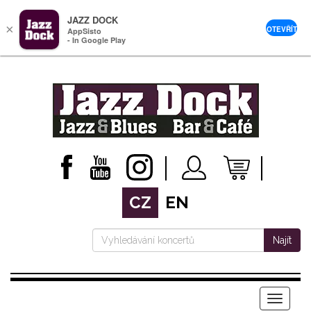
JAZZ DOCK
×
OTEVŘÍT
AppSisto
- In Google Play
CZ
EN
Najít
Menu