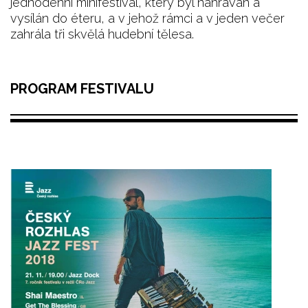
jednodenní minifestival, který byl nahráván a
vysílán do éteru, a v jehož rámci a v jeden večer
zahrála tři skvělá hudební tělesa.
PROGRAM FESTIVALU