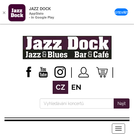
JAZZ DOCK
×
OTEVŘÍT
AppSisto
- In Google Play
CZ
EN
Najít
Menu