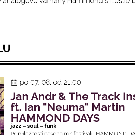
vé analogové varhany Hammond s Leslie 
LU
po 07. 08. od 21:00
Jan Andr & The Track In
ft. Ian "Neuma" Martin
HAMMOND DAYS
jazz – soul – funk
Při příležitosti našeho minifestivalu HAMMOND 