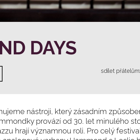
ND DAYS
sdílet přátelům
věnujeme nástroji, který zásadním způso
ammondky provází od 30. let minulého sto
azzu hrají významnou roli. Pro celý festi