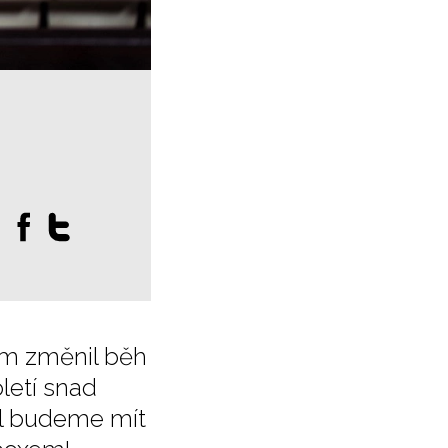
:
bem změnil běh
letí snad
val budeme mít