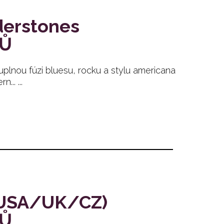
derstones
TŮ
uplnou fúzi bluesu, rocku a stylu americana
.. ...
 (USA/UK/CZ)
TŮ