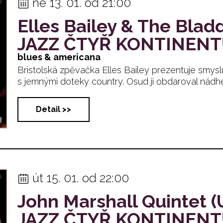
ne 13. 01. od 21:00
Elles Bailey & The Blad
JAZZ ČTYŘ KONTINEN
blues & americana
Bristolská zpěvačka Elles Bailey prezentuje smysl
s jemnými doteky country. Osud ji obdaroval nádhern.
Detail >>
út 15. 01. od 22:00
John Marshall Quintet
JAZZ ČTYŘ KONTINEN