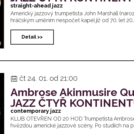
straight-ahead jazz
Americký jazzový trumpetista John Marshall (naro
hráčským uměním nespočet kapel již od 70. let 20.... 
Detail >>
čt 24. 01. od 21:00
Ambrose Akinmusire Qu
JAZZ ČTYŘ KONTINEN
contemporary jazz
KLUB OTEVŘEN OD 20 HOD Trumpetista Ambrose A
hvězdou americké jazzové scény. Po studiích na prest