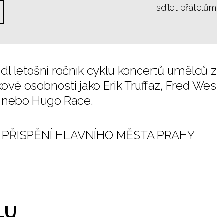
sdílet přátelům
dl letošní ročník cyklu koncertů umělců z
ové osobnosti jako Erik Truffaz, Fred Wesl
n nebo Hugo Race.
 PŘISPĚNÍ HLAVNÍHO MĚSTA PRAHY
LU