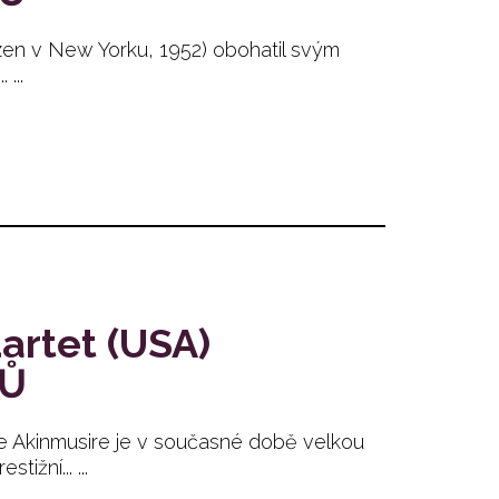
zen v New Yorku, 1952) obohatil svým
...
artet (USA)
TŮ
kinmusire je v současné době velkou
ižní... ...