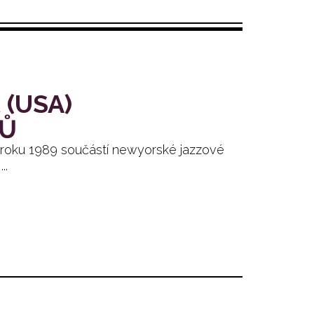
 (USA)
TŮ
d roku 1989 součástí newyorské jazzové
..