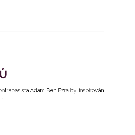
TŮ
rabasista Adam Ben Ezra byl inspirován
...