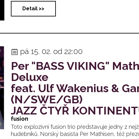
Detail >>
pá 15. 02. od 22:00
Per "BASS VIKING" Math
Deluxe
feat. Ulf Wakenius & G
(N/SWE/GB)
JAZZ ČTYŘ KONTINEN
fusion
Toto explozivní fusion trio představuje jedny z n
hudebníků. Norský basista Per Mathisen, též přezd...