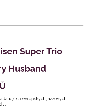
isen Super Trio
ary Husband
TŮ
ejžádanějších evropských jazzových
 ...