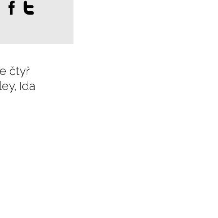
:
e čtyř
ey, Ida