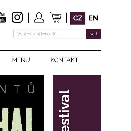
CZ
EN
Najít
MENU
KONTAKT
festival