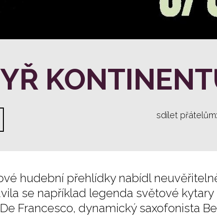
TYŘ KONTINENT
sdílet přátelům
ové hudební přehlídky nabídl neuvěřiteln
vila se například legenda světové kytary Bi
De Francesco, dynamický saxofonista B