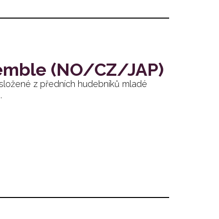
semble (NO/CZ/JAP)
e složené z předních hudebníků mladé
.