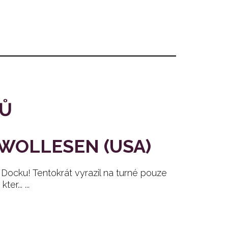
TŮ
 WOLLESEN (USA)
Docku! Tentokrát vyrazil na turné pouze
r... ...