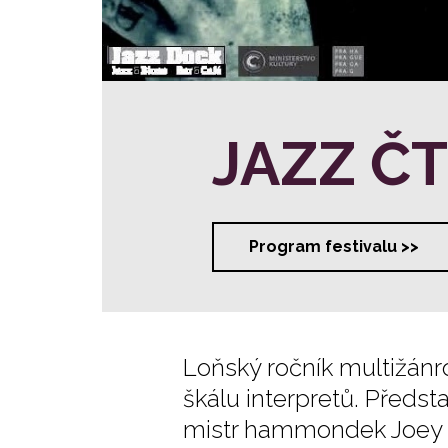
JAZZ Č
Program festivalu >>
Loňský ročník multižánr
škálu interpretů. Předsta
mistr hammondek Joey 