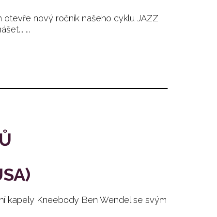
m otevře nový ročník našeho cyklu JAZZ
... ...
TŮ
SA)
lární kapely Kneebody Ben Wendel se svým