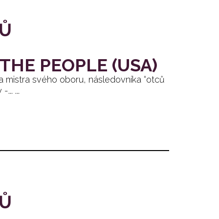
TŮ
THE PEOPLE (USA)
 mistra svého oboru, následovníka “otců
. ...
TŮ