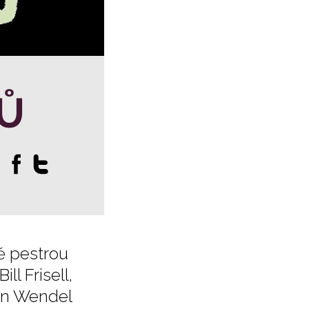
Ů
:
ě pestrou
ll Frisell,
en Wendel