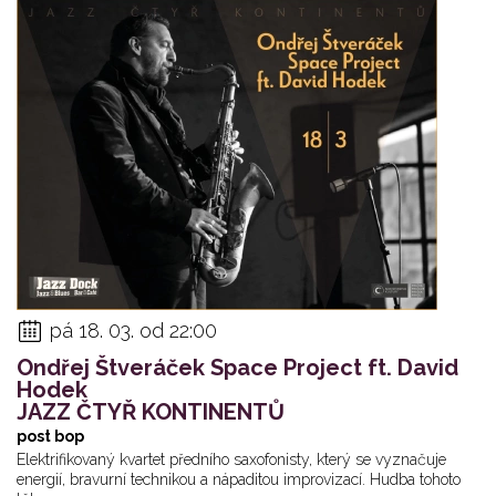
pá 18. 03. od 22:00
Ondřej Štveráček Space Project ft. David
Hodek
JAZZ ČTYŘ KONTINENTŮ
post bop
Elektrifikovaný kvartet předního saxofonisty, který se vyznačuje
energií, bravurní technikou a nápaditou improvizací. Hudba tohoto