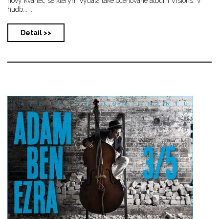
nový kvartet, se kterým vydala také oceňované album Visions. V
hudb... ...
Detail >>