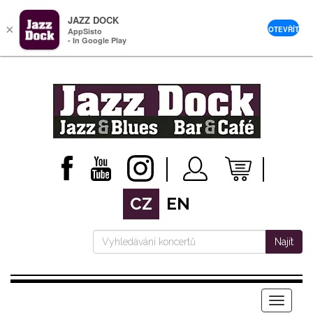
JAZZ DOCK
×
OTEVŘÍT
AppSisto
- In Google Play
CZ
EN
Najít
Menu