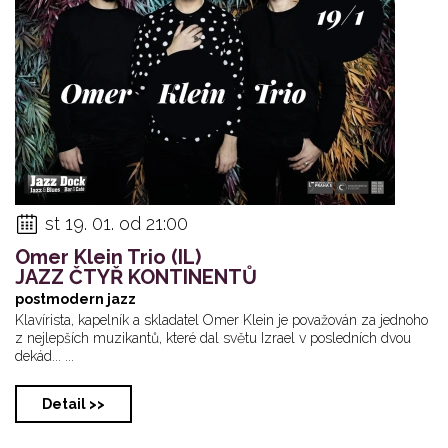
st 19. 01. od 21:00
Omer Klein Trio (IL)
JAZZ ČTYŘ KONTINENTŮ
postmodern jazz
Klavírista, kapelník a skladatel Omer Klein je považován za jednoho
z nejlepších muzikantů, které dal světu Izrael v posledních dvou
dekád... ...
Detail >>