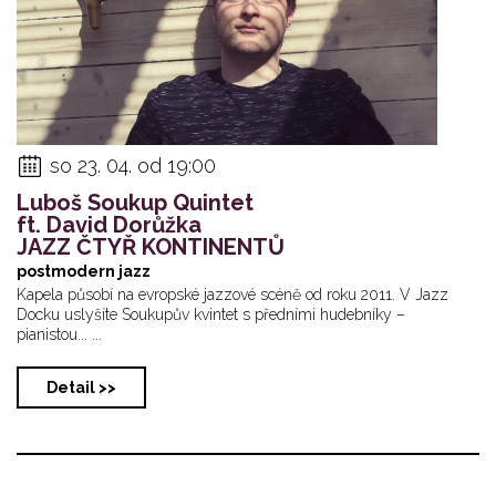
so 23. 04. od 19:00
Luboš Soukup Quintet
ft. David Dorůžka
JAZZ ČTYŘ KONTINENTŮ
postmodern jazz
Kapela působí na evropské jazzové scéně od roku 2011. V Jazz
Docku uslyšíte Soukupův kvintet s předními hudebníky –
pianistou... ...
Detail >>