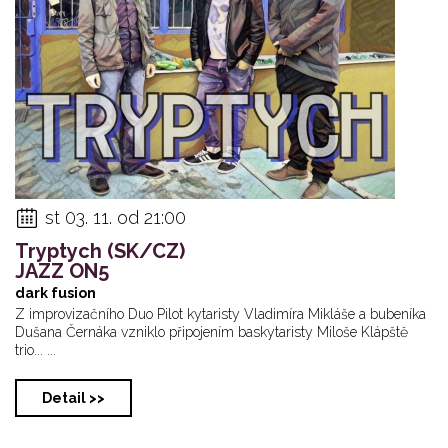
st 03. 11. od 21:00
Tryptych (SK/CZ)
JAZZ ON5
dark fusion
Z improvizačního Duo Pilot kytaristy Vladimíra Mikláše a bubeníka
Dušana Černáka vzniklo připojením baskytaristy Miloše Klápště
trio... ...
Detail >>