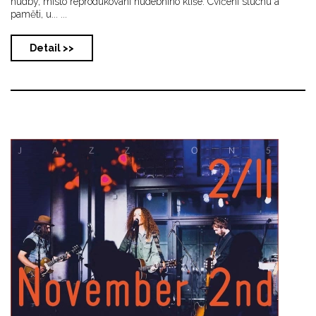
hudby, místo reprodukování hudebního klišé. Cvičení sluchu a
paměti, u... ...
Detail >>