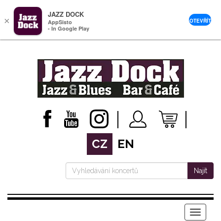
JAZZ DOCK
×
OTEVŘÍT
AppSisto
- In Google Play
CZ
EN
Najít
Menu