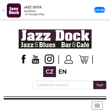
JAZZ DOCK
×
OTEVŘÍT
AppSisto
- In Google Play
CZ
EN
Najít
Menu