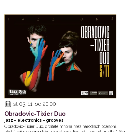
st 05. 11. od 20:00
Obradovic-Tixier Duo
jazz – electronics – grooves
Obradovic-Tixier Duo, držitelé mnoha mezinárodních ocenění,
přicházejí s novým strhujícím albem Jiggled Juggler! „Hudba,“ říká...