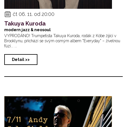
čt 06. 11. od 20:00
Takuya Kuroda
modern jazz & neosoul
VYPRODÁNO! Trumpetista Takuya Kuroda, rodák z Kóbe žijící v
Brooklynu, přichází se svým osmým albem "Everyday" – živelnou
fúzí... ...
Detail >>