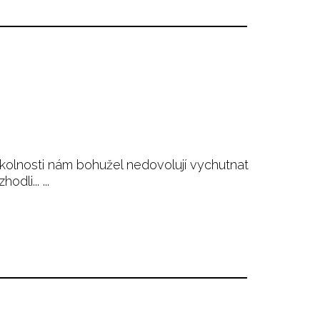
sti nám bohužel nedovolují vychutnat
li... ...