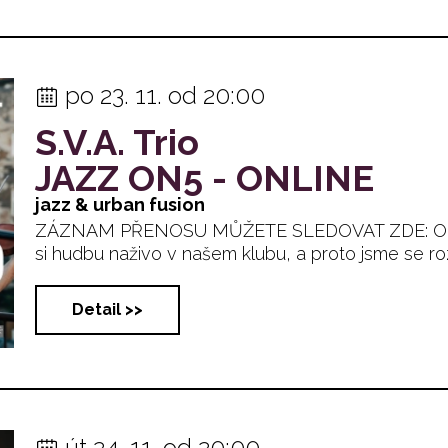
po 23. 11. od 20:00
S.V.A. Trio
JAZZ ON5 - ONLINE
jazz & urban fusion
ZÁZNAM PŘENOSU MŮŽETE SLEDOVAT ZDE: Okolno
si hudbu naživo v našem klubu, a proto jsme se rozhod
Detail >>
út 24. 11. od 20:00