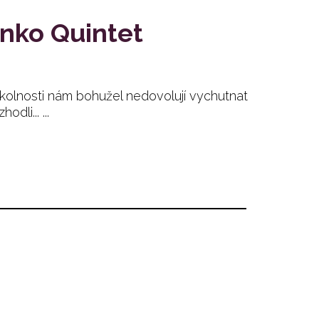
nko Quintet
sti nám bohužel nedovolují vychutnat
li... ...