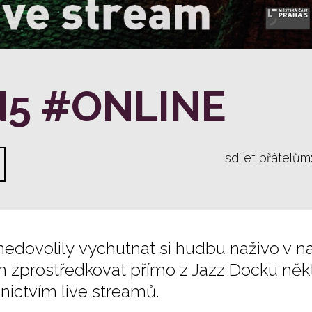
N5 #ONLINE
sdílet přátelům
edovolily vychutnat si hudbu naživo v n
m zprostředkovat přímo z Jazz Docku něk
nictvím live streamů.