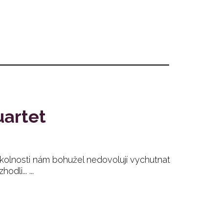
uartet
sti nám bohužel nedovolují vychutnat
li... ...