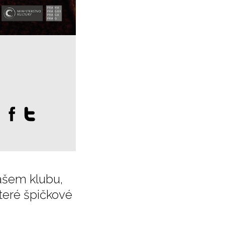
:
ašem klubu,
teré špičkové