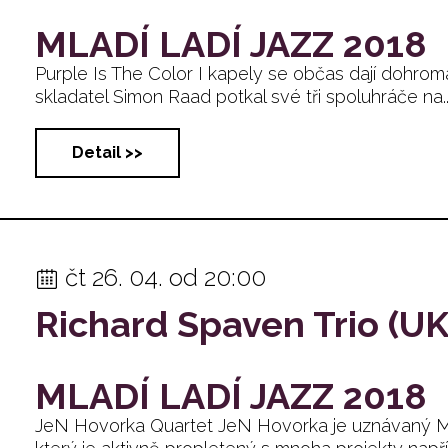
MLADÍ LADÍ JAZZ 2018
Purple Is The Color I kapely se občas dají dohrom
skladatel Simon Raad potkal své tři spoluhráče na... 
Detail >>
čt 26. 04. od 20:00
Richard Spaven Trio (UK
MLADÍ LADÍ JAZZ 2018
JeN Hovorka Quartet JeN Hovorka je uznávaný MC