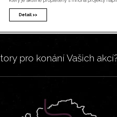
který je aktivně propletený s mnoha projekty napříč č
Detail >>
ory pro konání Vašich akcí