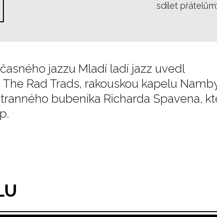
sdílet přátelům
časného jazzu Mladí ladí jazz uvedl
 The Rad Trads, rakouskou kapelu Nam
ranného bubeníka Richarda Spavena, kter
p.
LU