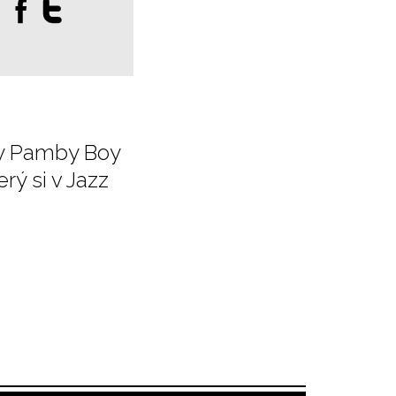
:
by Pamby Boy
ý si v Jazz