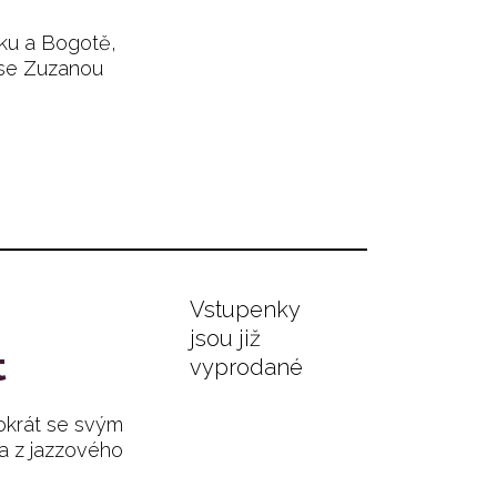
rku a Bogotě,
 se Zuzanou
Vstupenky
jsou již
t
vyprodané
tokrát se svým
a z jazzového