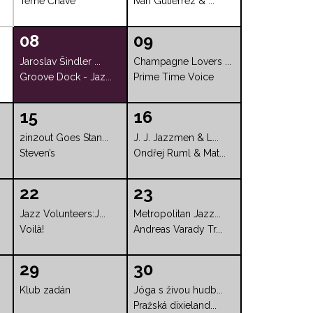
Terne Čhave
Iván Gutiérrez & ...
08
09
Jaroslav Šindler ...
Champagne Lovers ...
Groove Dock - Jaz...
Prime Time Voice
15
16
2in2out Goes Stan...
J. J. Jazzmen & L...
Steven’s
Ondřej Ruml & Mat...
22
23
Jazz Volunteers:J...
Metropolitan Jazz...
Voilà!
Andreas Varady Tr...
29
30
Klub zadán
Jóga s živou hudb...
Pražská dixieland...