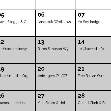
05
06
07
avin Skeggs & Ot...
Janoušek–Wróblews...
Yo Soy Indigo
12
13
14
uff:narozeninový...
Baroš Simpson Wyl...
Le Čhavendar feat...
19
20
21
ibor Šmoldas Org...
Voicingers (PL/CZ...
Free Balkan Quint...
26
27
28
uende - křest no...
Yale Strom & Hot ...
Gerald Clark & Ba...