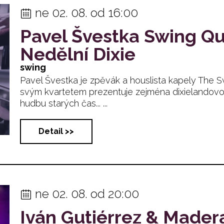
ne 02. 08. od 16:00
Pavel Švestka Swing Qu
Nedělní Dixie
swing
Pavel Švestka je zpěvák a houslista kapely The S
svým kvartetem prezentuje zejména dixielandov
hudbu starých čas... ...
Detail >>
ne 02. 08. od 20:00
Iván Gutiérrez & Mader