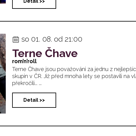
Detail >>
so 01. 08. od 21:00
Terne Čhave
rom’n’roll
Terne Čhave jsou považováni za jednu z nejlepší
skupin v ČR. Již před mnoha lety se postavili na vl
překročili... ...
Detail >>