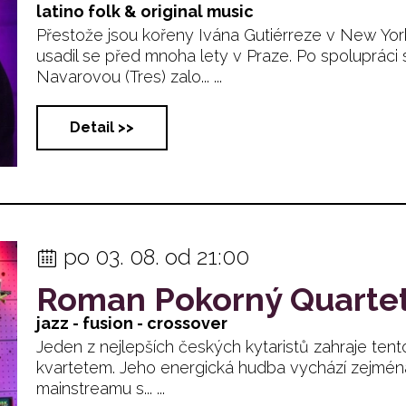
latino folk & original music
Přestože jsou kořeny Ivána Gutiérreze v New Yo
usadil se před mnoha lety v Praze. Po spolupráci
Navarovou (Tres) zalo... ...
Detail >>
po 03. 08. od 21:00
Roman Pokorný Quarte
jazz - fusion - crossover
Jeden z nejlepších českých kytaristů zahraje ten
kvartetem. Jeho energická hudba vychází zejmén
mainstreamu s... ...