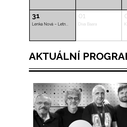
31
01
Lenka Nová – Letn...
Diva Baara
K
AKTUÁLNÍ PROGR