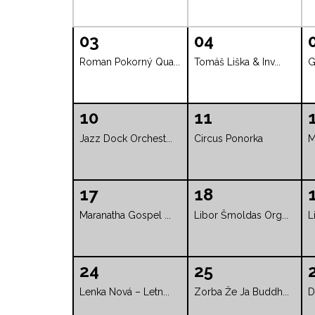
03
04
Roman Pokorný Qua...
Tomáš Liška & Inv...
G
10
11
Jazz Dock Orchest...
Circus Ponorka
M
17
18
Maranatha Gospel ...
Libor Šmoldas Org...
L
24
25
Lenka Nová – Letn...
Zorba Že Ja Buddh...
D