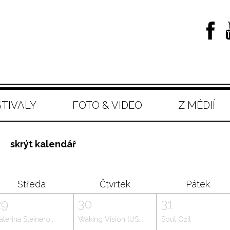
STIVALY
FOTO & VIDEO
Z MÉDIÍ
skrýt kalendář
Středa
Čtvrtek
Pátek
29
30
31
ateřina Steinero...
Waking Vision (US...
Soul Ožil