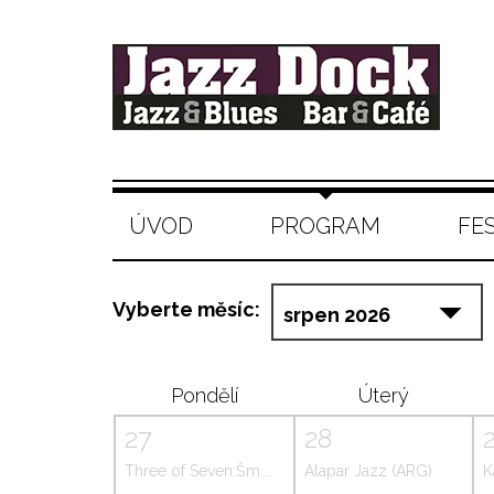
ÚVOD
PROGRAM
FE
Vyberte měsíc:
Pondělí
Úterý
27
28
Three of Seven:Šm...
Alapar Jazz (ARG)
K