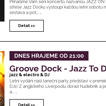
Přinášíme Vám sérii koncertů nazvanou JAZZ O
střeše Jazz Docku vystoupí každou letní sobotu 
sestava a pot... ...
Detail >>
DNES HRAJEME OD 21:00
Groove Dock - Jazz To 
jazz & electro & DJ
Letní vydání naší taneční party představí v prem
DJs! Z anglického Liverpoolu dorazí hudebník a 
a... ...
Detail >>