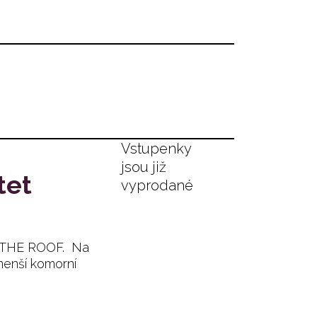
Vstupenky
jsou již
tet
vyprodané
N THE ROOF. Na
menší komorní