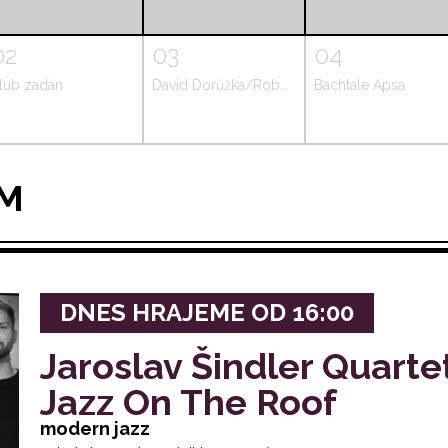
02
03
04
lub zadán
David Dorůžka/Rob...
Bachtale Apsa
AM
DNES HRAJEME OD 16:00
Jaroslav Šindler Quarte
Jazz On The Roof
modern jazz