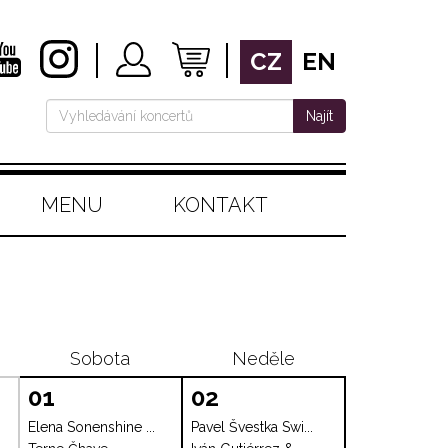
CZ
EN
Najít
MENU
KONTAKT
Sobota
Neděle
01
02
Elena Sonenshine ...
Pavel Švestka Swi...