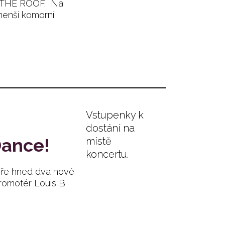
N THE ROOF. Na
menší komorní
Vstupenky k
dostání na
Dance!
místě
koncertu.
iéře hned dva nové
promotér Louis B