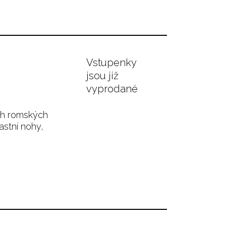
Vstupenky
jsou již
vyprodané
ch romských
astní nohy,