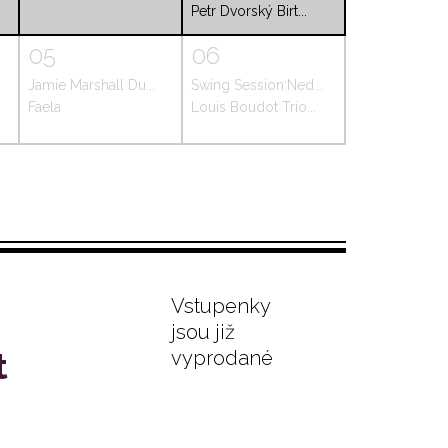
Petr Dvorský Birt...
05
06
Jamie Marshall Du...
Swing Session:Ned...
Faela
Louis Boudot Trio...
Vstupenky
jsou již
t
vyprodané