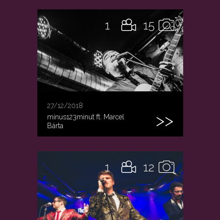
1
15
27/12/2018
minus123minut ft. Marcel
Bárta
1
12