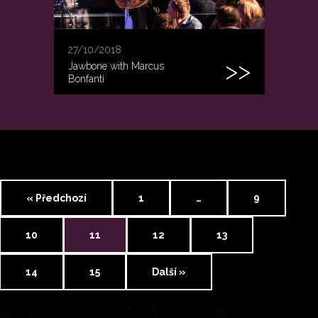
27/10/2018
Jawbone with Marcus
Bonfanti
« Předchozí
1
…
9
10
11
12
13
14
15
Další »