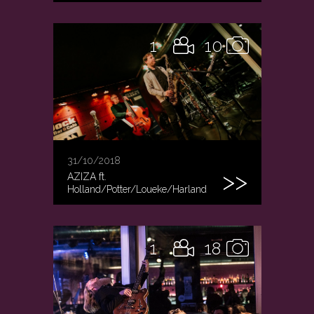
1
10
31/10/2018
AZIZA ft.
Holland/Potter/Loueke/Harland
1
18