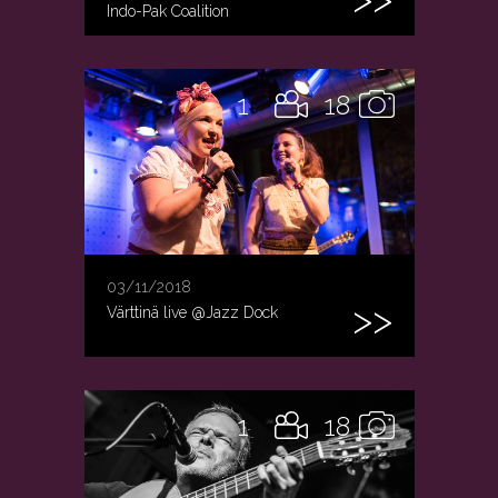
Indo-Pak Coalition
1
18
03/11/2018
Värttinä live @Jazz Dock
1
18