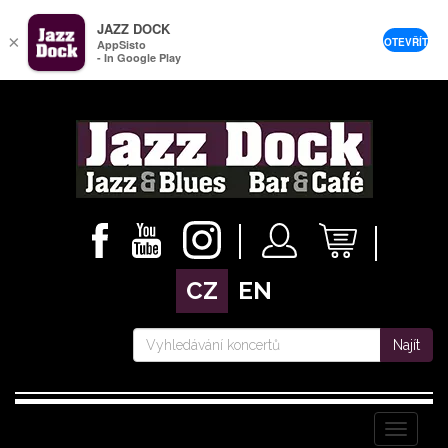
JAZZ DOCK
×
OTEVŘÍT
AppSisto
- In Google Play
CZ
EN
Najít
Menu